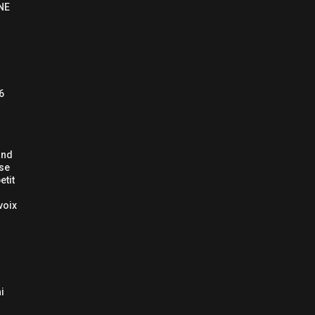
NE
6
and
 se
etit
voix
i