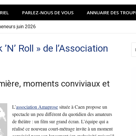
RIEL
PARLEZ-NOUS DE VOUS
ANNUAIRE DES TROUP
meneurs juin 2026
’N’ Roll » de l’Association
R
P
:
emière, moments conviviaux et
L’
association Amaprose
située à Caen propose un
spectacle un peu différent du quotidien des amateurs
de théâtre : un film sur grand écran. L’équipe qui a
réalisé ce nouveau court-métrage invite à un moment
convivial pour son lancement (en exclusivité puisqu’il