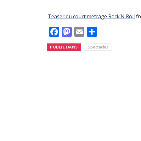
Teaser du court métrage Rock’N Roll
f
Facebook
Mastodon
Email
Partager
PUBLIÉ DANS
Spectacles