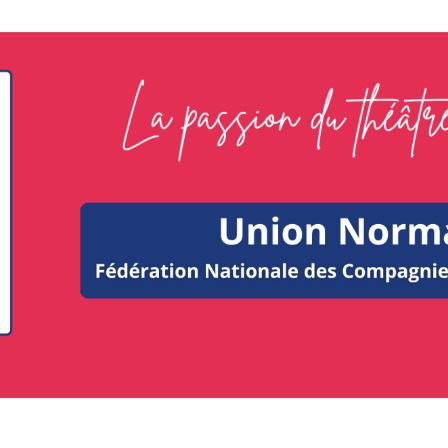
FNCTA Un
eur