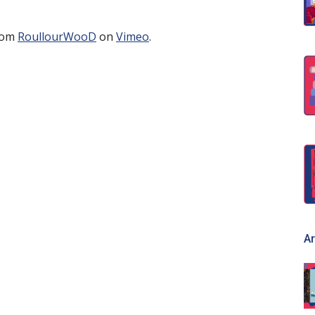
rom
RoullourWooD
on
Vimeo
.
Ar