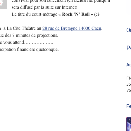
sera diffusé par la suite sur Internet)
« Rock ’N’ Roll »
Le titre du court-métrage
(ci-
- à La Cité Théâtre au
28 rue de Bretagne 14000 Caen
.
O
sue des 7 minutes de projections.
 en Live vous attend……………….
P
icipation financière quelconque.
Ad
FN
35
76
F