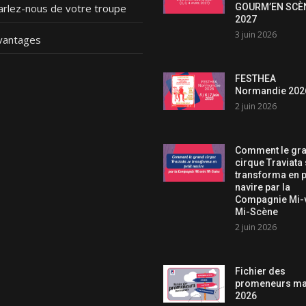
GOURM’EN SCÈ
arlez-nous de votre troupe
2027
3 juin 2026
vantages
FESTHEA
Normandie 202
2 juin 2026
Comment le gr
cirque Traviata
transforma en p
navire par la
Compagnie Mi-
Mi-Scène
2 juin 2026
Fichier des
promeneurs ma
2026