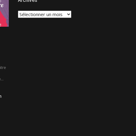
Archives
Archives
âtre
..
n