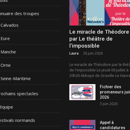
nnuaire des troupes
Calvados
Le miracle de Théodore
par Le théâtre de
Eure
l’impossible
Manche
Laura
28 juin 2026
Le miracle de Théodore par le thé
Orne
de l'impossible Le jeudi 09 juillet à
20h30 Abbaye de Graville Le Havre.
Seine-Maritime
Fichier des
promeneurs jui
rochains spectacles
2026
3 juin 2026
’équipe
estivals normands
Appel à
candidatures