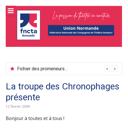
Aller
au
contenu
FNCTA
Fédération normande de théâtre amateur
Union
normand
Fichier des promeneurs juin 2026
La troupe des Chronophages
présente
12 février 2009
Bonjour à toutes et à tous !