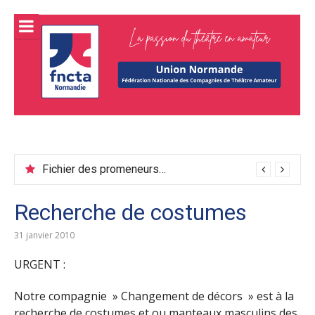
Aller
au
contenu
FNCTA
Fédération normande de théâtre amateur
Union
normand
Fichier des promeneurs juin 2026
Recherche de costumes
31 janvier 2010
URGENT :
Notre compagnie » Changement de décors » est à la
recherche de costumes et ou manteaux masculins des