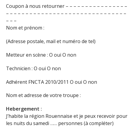
Coupon à nous retourner – – – – – – – – – – – – – – – –
– – – – – – – – – – – – – – – – – – – – – – – – – – – – – – –
– – –
Nom et prénom :
(Adresse postale, mail et numéro de tel)
Metteur en scène : O oui O non
Technicien : O oui O non
Adhérent FNCTA 2010/2011 O oui O non
Nom et adresse de votre troupe :
Hebergement :
J’habite la région Rouennaise et je peux recevoir pour
les nuits du samedi …… personnes (à compléter)