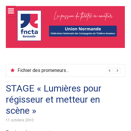
Aller
au
contenu
FNCTA
Fédération normande de théâtre amateur
Union
normand
Fichier des promeneurs juin 2026
STAGE « Lumières pour
régisseur et metteur en
scène »
11 octobre 2010